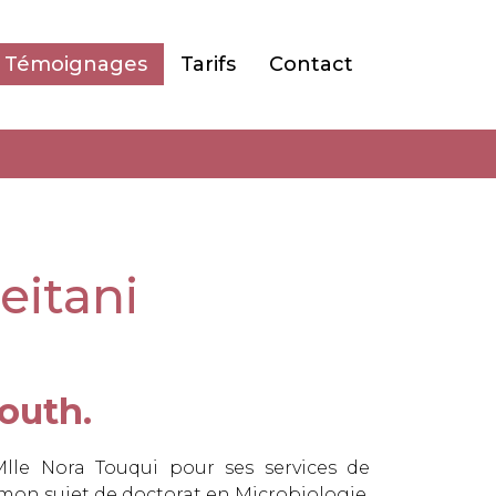
Témoignages
Tarifs
Contact
eitani
outh.
Mlle Nora Touqui pour ses services de
 mon sujet de doctorat en Microbiologie.