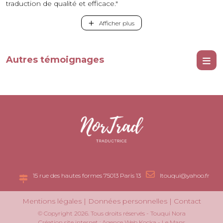
traduction de qualité et efficace."
Afficher plus
Autres témoignages
15 rue des hautes formes 75013 Paris 13
ltouqui@yahoo.fr
Mentions légales
|
Données personnelles
|
Contact
© Copyright
2026
. Tous droits réservés - Touqui Nora
Création site internet : Agence Web
Kocka
- Le Mans